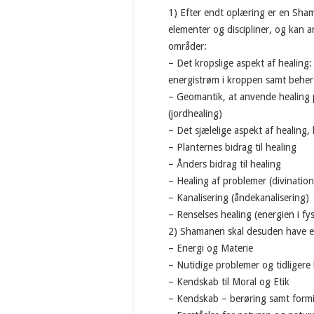
1) Efter endt oplæring er en Sha
elementer og discipliner, og kan 
områder:
– Det kropslige aspekt af healing:
energistrøm i kroppen samt behers
– Geomantik, at anvende healing 
(jordhealing)
– Det sjælelige aspekt af healing,
– Planternes bidrag til healing
– Ånders bidrag til healing
– Healing af problemer (divination
– Kanalisering (åndekanalisering)
– Renselses healing (energien i fy
2) Shamanen skal desuden have e
– Energi og Materie
– Nutidige problemer og tidligere 
– Kendskab til Moral og Etik
– Kendskab – berøring samt formi