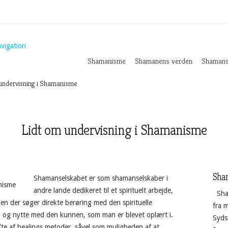
vigation
Shamanisme
Shamanens verden
Shamans
undervisning i Shamanisme
Lidt om undervisning i Shamanisme
Sha
Shamanselskabet er som shamanselskaber i
andre lande dedikeret til et spirituelt arbejde,
Sha
 den der søger direkte berøring med den spirituelle
fra 
n og nytte med den kunnen, som man er blevet oplært i.
Sydsi
te af healings metoder, såvel som muligheden af at