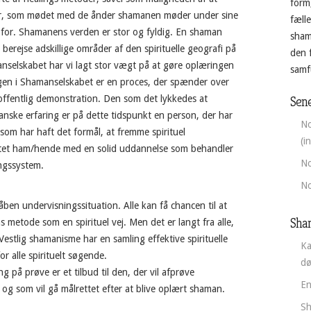
form
er, som mødet med de ånder shamanen møder under sine
fæll
 for. Shamanens verden er stor og fyldig. En shaman
sham
t berejse adskillige områder af den spirituelle geografi på
den 
nselskabet har vi lagt stor vægt på at gøre oplæringen
samfu
en i Shamanselskabet er en proces, der spænder over
 offentlig demonstration. Den som det lykkedes at
Sene
nske erfaring er på dette tidspunkt en person, der har
No
om har haft det formål, at fremme spirituel
(i
tet ham/hende med en solid uddannelse som behandler
No
ngssystem.
No
ben undervisningssituation. Alle kan få chancen til at
Sha
metode som en spirituel vej. Men det er langt fra alle,
Vestlig shamanisme har en samling effektive spirituelle
Ka
r alle spirituelt søgende.
d
 på prøve er et tilbud til den, der vil afprøve
En
og som vil gå målrettet efter at blive oplært shaman.
Sh