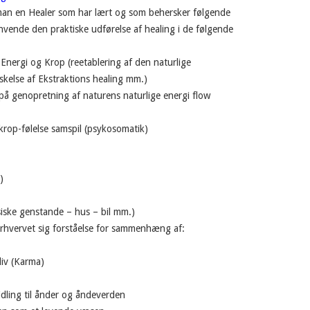
man en Healer som har lært og som behersker følgende
anvende den praktiske udførelse af healing i de følgende
 Energi og Krop (reetablering af den naturlige
kelse af Ekstraktions healing mm.)
på genopretning af naturens naturlige energi flow
 krop-følelse samspil (psykosomatik)
)
siske genstande – hus – bil mm.)
rhvervet sig forståelse for sammenhæng af:
liv (Karma)
dling til ånder og åndeverden