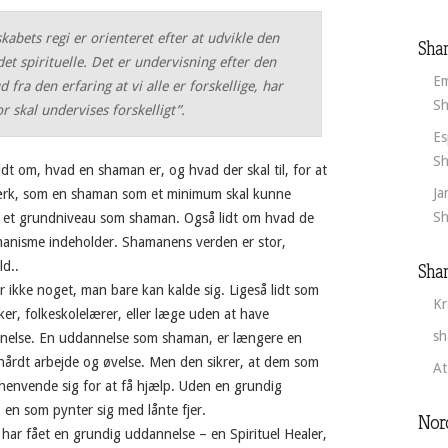
abets regi er orienteret efter at udvikle den
Sha
 det spirituelle. Det er undervisning efter den
Em
ra den erfaring at vi alle er forskellige, har
Sh
or skal undervises forskelligt”.
Es
Sh
dt om, hvad en shaman er, og hvad der skal til, for at
Ja
ærk, som en shaman som et minimum skal kunne
Sh
å et grundniveau som shaman. Også lidt om hvad de
anisme indeholder. Shamanens verden er stor,
ld..
Sha
ikke noget, man bare kan kalde sig. Ligeså lidt som
Kr
ker, folkeskolelærer, eller læge uden at have
sh
nelse. En uddannelse som shaman, er længere en
hårdt arbejde og øvelse. Men den sikrer, at dem som
At
henvende sig for at få hjælp. Uden en grundig
 en som pynter sig med lånte fjer.
Nor
ar fået en grundig uddannelse – en Spirituel Healer,