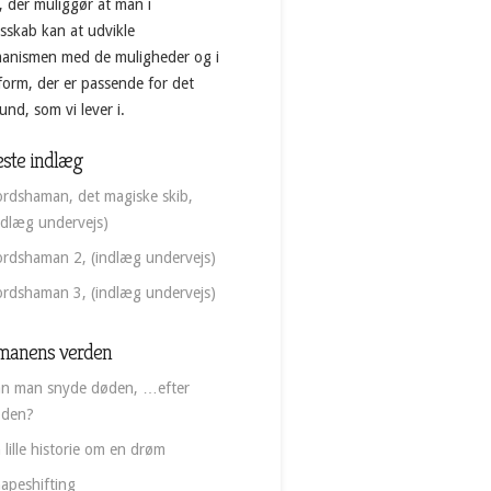
, der muliggør at man i
esskab kan at udvikle
anismen med de muligheder og i
form, der er passende for det
nd, som vi lever i.
ste indlæg
rdshaman, det magiske skib,
ndlæg undervejs)
rdshaman 2, (indlæg undervejs)
rdshaman 3, (indlæg undervejs)
manens verden
n man snyde døden, …efter
øden?
 lille historie om en drøm
apeshifting