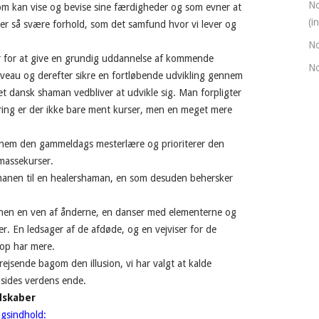
No
m kan vise og bevise sine færdigheder og som evner at
(i
r så svære forhold, som det samfund hvor vi lever og
No
r for at give en grundig uddannelse af kommende
No
niveau og derefter sikre en fortløbende udvikling gennem
 dansk shaman vedbliver at udvikle sig. Man forpligter
ring er der ikke bare ment kurser, men en meget mere
nem den gammeldags mesterlære og prioriterer den
massekurser.
manen til en healershaman, en som desuden behersker
anen en ven af ånderne, en danser med elementerne og
er. En ledsager af de afdøde, og en vejviser for de
rop har mere.
ejsende bagom den illusion, vi har valgt at kalde
nsides verdens ende.
dskaber
gsindhold: