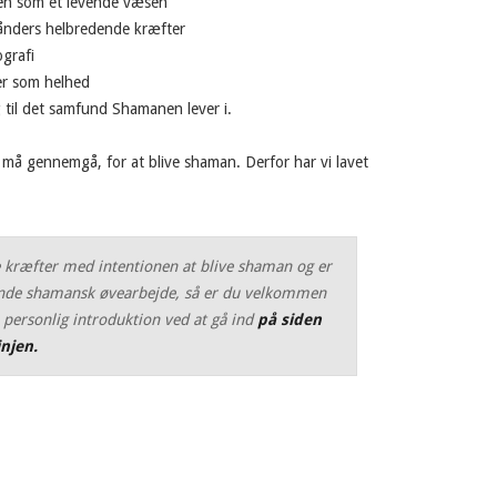
ren som et levende væsen
eånders helbredende kræfter
ografi
er som helhed
g til det samfund Shamanen lever i.
 må gennemgå, for at blive shaman. Derfor har vi lavet
e kræfter med intentionen at blive shaman og er
ævende shamansk øvearbejde, så er du velkommen
 personlig introduktion ved at gå ind
på siden
njen.