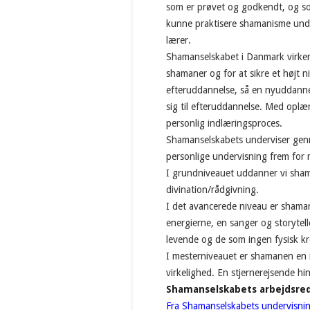
som er prøvet og godkendt, og so
kunne praktisere shamanisme unde
lærer.
Shamanselskabet i Danmark virke
shamaner og for at sikre et højt 
efteruddannelse, så en nyuddannet
sig til efteruddannelse. Med oplæ
personlig indlæringsproces.
Shamanselskabets underviser gen
personlige undervisning frem for 
I grundniveauet uddanner vi sha
divination/rådgivning.
I det avancerede niveau er sham
energierne, en sanger og storytell
levende og de som ingen fysisk k
I mesterniveauet er shamanen en r
virkelighed. En stjernerejsende hi
Shamanselskabets arbejdsre
Fra Shamanselskabets undervisnin