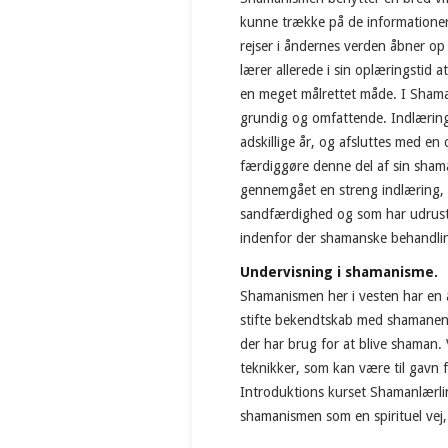
kunne trække på de information
rejser i åndernes verden åbner op
lærer allerede i sin oplæringstid a
en meget målrettet måde. I Shama
grundig og omfattende. Indlæring
adskillige år, og afsluttes med en
færdiggøre denne del af sin shama
gennemgået en streng indlæring, s
sandfærdighed og som har udrus
indenfor der shamanske behandli
Undervisning i shamanisme.
Shamanismen her i vesten har en å
stifte bekendtskab med shamanens 
der har brug for at blive shaman. 
teknikker, som kan være til gavn fo
Introduktions kurset Shamanlærling
shamanismen som en spirituel vej, 