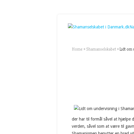
Na
Home
»
Shamanselskabet
»
Lidt om 
der har til formål såvel at hjælpe
verden, såvel som at være til gav
Shamanismen benytter en bred vif