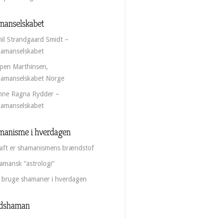
manselskabet
il Strandgaard Smidt –
amanselskabet
pen Marthinsen,
amanselskabet Norge
nne Ragna Rydder –
amanselskabet
manisme i hverdagen
aft er shamanismens brændstof
amansk “astrologi”
 bruge shamaner i hverdagen
dshaman