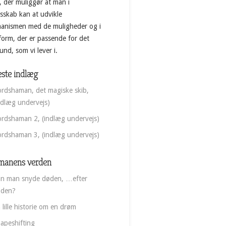
, der muliggør at man i
esskab kan at udvikle
anismen med de muligheder og i
form, der er passende for det
nd, som vi lever i.
ste indlæg
rdshaman, det magiske skib,
ndlæg undervejs)
rdshaman 2, (indlæg undervejs)
rdshaman 3, (indlæg undervejs)
manens verden
n man snyde døden, …efter
øden?
 lille historie om en drøm
apeshifting