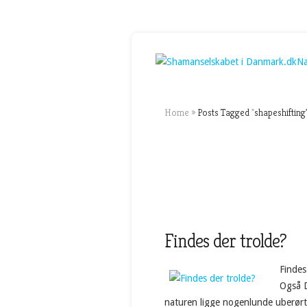
Na
Home
»
Posts Tagged
"
shapeshifting
Findes der trolde?
Findes
Også D
naturen ligge nogenlunde uberørt 