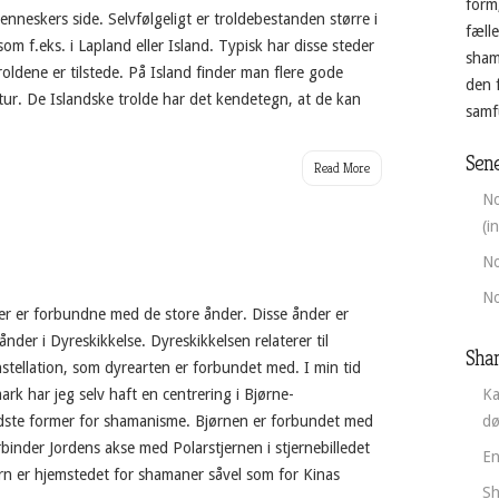
form
nneskers side. Selvfølgeligt er troldebestanden større i
fæll
om f.eks. i Lapland eller Island. Typisk har disse steder
sham
oldene er tilstede. På Island finder man flere gode
den 
ltur. De Islandske trolde har det kendetegn, at de kan
samfu
Sene
Read More
No
(i
No
No
r er forbundne med de store ånder. Disse ånder er
 ånder i Dyreskikkelse. Dyreskikkelsen relaterer til
Sha
stellation, som dyrearten er forbundet med. I min tid
k har jeg selv haft en centrering i Bjørne-
Ka
dste former for shamanisme. Bjørnen er forbundet med
d
binder Jordens akse med Polarstjernen i stjernebilledet
En
jørn er hjemstedet for shamaner såvel som for Kinas
Sh