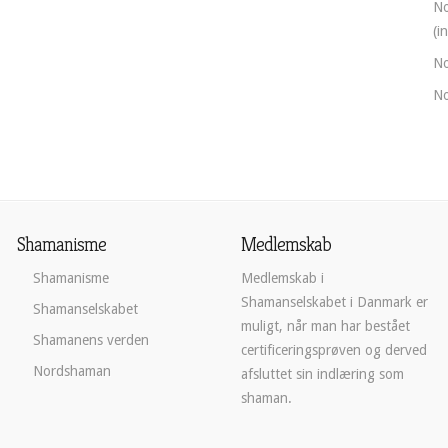
No
(i
No
No
Shamanisme
Medlemskab
Shamanisme
Medlemskab i
Shamanselskabet i Danmark er
Shamanselskabet
muligt, når man har bestået
Shamanens verden
certificeringsprøven og derved
Nordshaman
afsluttet sin indlæring som
shaman.