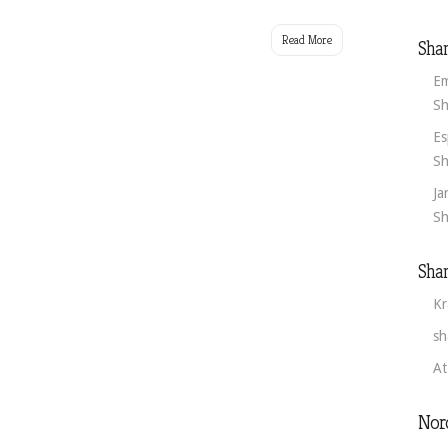
.
Read More
Sha
Em
Sh
Es
Sh
Ja
Sh
Sha
Kr
sh
At
Nor