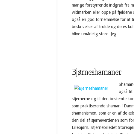
mange forstyrrende indgrab fra me
vildmarken eller oppe på fjeldene s
også en god fornemmelse for at tr
beskrivelser af trolde og deres ku
blive umådelig store. Jeg...
Bjørneshamaner
Shamane
også tit
stjernerne og til den bestemte kon
som praktiserende shaman i Danmar
shamanismen, som er en af de æl
den del af sjerneverdenen som for
Lillebjørn. Stjernebilledet Storeb