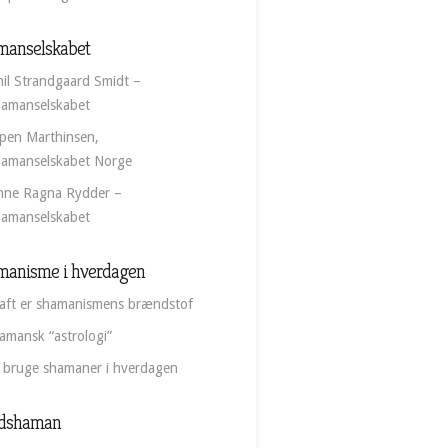
manselskabet
il Strandgaard Smidt –
amanselskabet
pen Marthinsen,
amanselskabet Norge
nne Ragna Rydder –
amanselskabet
manisme i hverdagen
aft er shamanismens brændstof
amansk “astrologi”
 bruge shamaner i hverdagen
dshaman