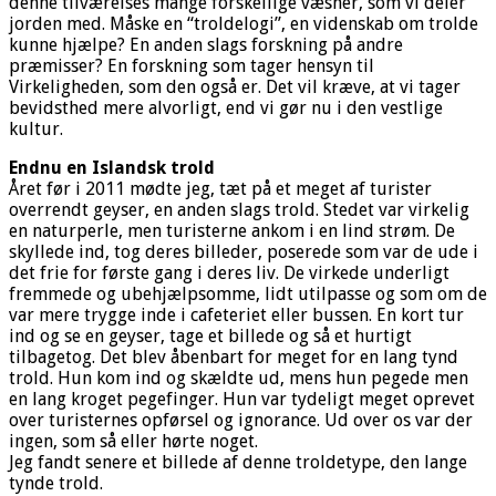
denne tilværelses mange forskellige væsner, som vi deler
jorden med. Måske en “troldelogi”, en videnskab om trolde
kunne hjælpe? En anden slags forskning på andre
præmisser? En forskning som tager hensyn til
Virkeligheden, som den også er. Det vil kræve, at vi tager
bevidsthed mere alvorligt, end vi gør nu i den vestlige
kultur.
Endnu en Islandsk trold
Året før i 2011 mødte jeg, tæt på et meget af turister
overrendt geyser, en anden slags trold. Stedet var virkelig
en naturperle, men turisterne ankom i en lind strøm. De
skyllede ind, tog deres billeder, poserede som var de ude i
det frie for første gang i deres liv. De virkede underligt
fremmede og ubehjælpsomme, lidt utilpasse og som om de
var mere trygge inde i cafeteriet eller bussen. En kort tur
ind og se en geyser, tage et billede og så et hurtigt
tilbagetog. Det blev åbenbart for meget for en lang tynd
trold. Hun kom ind og skældte ud, mens hun pegede men
en lang kroget pegefinger. Hun var tydeligt meget oprevet
over turisternes opførsel og ignorance. Ud over os var der
ingen, som så eller hørte noget.
Jeg fandt senere et billede af denne troldetype, den lange
tynde trold.