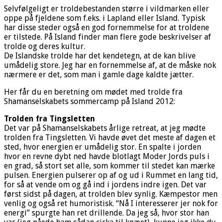
Selvfølgeligt er troldebestanden større i vildmarken eller
oppe på fjeldene som f.eks. i Lapland eller Island. Typisk
har disse steder også en god fornemmelse for at troldene
er tilstede. På Island finder man flere gode beskrivelser af
trolde og deres kultur.
De Islandske trolde har det kendetegn, at de kan blive
umådelig store. Jeg har en fornemmelse af, at de måske nok
nærmere er det, som man i gamle dage kaldte jætter.
Her får du en beretning om mødet med trolde fra
Shamanselskabets sommercamp på Island 2012:
Trolden fra Tingsletten
Det var på Shamanselskabets årlige retreat, at jeg mødte
trolden fra Tingsletten. Vi havde øvet det meste af dagen et
sted, hvor energien er umådelig stor. En spalte i jorden
hvor en revne dybt ned havde blotlagt Moder Jords puls i
en grad, så stort set alle, som kommer til stedet kan mærke
pulsen. Energien pulserer op af og ud i Rummet en lang tid,
for så at vende om og gå ind i jordens indre igen. Det var
først sidst på dagen, at trolden blev synlig. Kæmpestor men
venlig og også ret humoristisk. “Nå I interesserer jer nok for
energi” spurgte han ret drillende. Da jeg så, hvor stor han