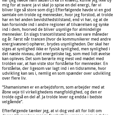
var (jeg nåede ham sådan cirka til knæet), kunne jeg ikke dy
mig for at svare: ja vi skal jo spise en del energi, før vi
bliver lige så store som dig:) Efterfølgende havde vi en god
samtale om trolde og mennesker, hvor jeg forstod, at trolde
har en hel anden bevidsthedstilstand, end vi har, og at de
kan forsvinde ind i andre regioner af tilværelsen og synke
ind i dem, hvorved de bliver usynlige for almindelige
mennesker. En slags trancetilstand som kan vare måneder
og år. Først når trancen (hvor de kommunikerer med andre
energivæsner) ophører, brydes usynligheden. Der skal her
siges at synlighed ikke er fysisk synlighed, men synlighed i
det næste niveau, det energetiske lag, som med lidt øvelse
kan opleves. Det som berørte mig mest ved mødet med
trolden var, at han viste stor forståelse for mennesker. En
forståelse, der ligesom var lagt ind i en tidsramme, hvor
udvikling kan ses i, nemlig en som spænder over udvikling
over flere liv.
“Shamanismen er en arbejdsform, som arbejder med at
åbne veje til virkelighedens mangfoldighed, og den er
trolde også en del af. Ja trolde lever og endda i bedste
velgående”.
Efterfølgende tænker jeg, at vi dog ved alt for lidt om