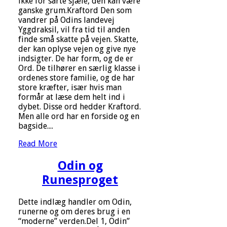
ikke for sarte sjæle, den kan være
ganske grum.Kraftord Den som
vandrer på Odins landevej
Yggdraksil, vil fra tid til anden
finde små skatte på vejen. Skatte,
der kan oplyse vejen og give nye
indsigter. De har form, og de er
Ord. De tilhører en særlig klasse i
ordenes store familie, og de har
store kræfter, især hvis man
formår at læse dem helt ind i
dybet. Disse ord hedder Kraftord.
Men alle ord har en forside og en
bagside....
Read More
Odin og
Runesproget
Dette indlæg handler om Odin,
runerne og om deres brug i en
“moderne” verden.Del 1, Odin”