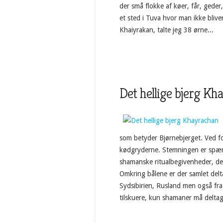
der små flokke af køer, får, gede
et sted i Tuva hvor man ikke blive
Khaiyrakan, talte jeg 38 ørne...
Det hellige bjerg Kh
som betyder Bjørnebjerget. Ved f
kødgryderne. Stemningen er spændt
shamanske ritualbegivenheder, de
Omkring bålene er der samlet delta
Sydsibirien, Rusland men også fra 
tilskuere, kun shamaner må deltage 