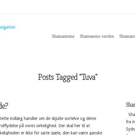
vigation
Shamanisme
Shamanens verden
Shamans
Posts Tagged "Tuva"
de?
Sha
Sha
Dette indlæg handler om de skjulte sortelve og deres
fra 
indflydelse på vores virkelighed. Der skal her til at
Sydsi
keligheden er ikke for sarte sjæle, den kan være ganske