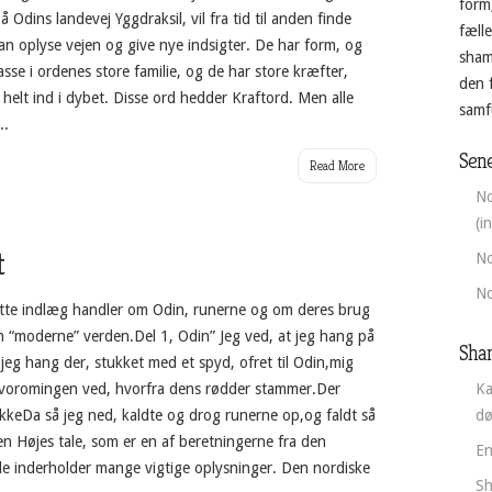
form
dins landevej Yggdraksil, vil fra tid til anden finde
fæll
an oplyse vejen og give nye indsigter. De har form, og
sham
asse i ordenes store familie, og de har store kræfter,
den 
helt ind i dybet. Disse ord hedder Kraftord. Men alle
samfu
..
Sene
Read More
No
(i
t
No
No
tte indlæg handler om Odin, runerne og om deres brug
en “moderne” verden.Del 1, Odin” Jeg ved, at jeg hang på
Sha
jeg hang der, stukket med et spyd, ofret til Odin,mig
t, hvoromingen ved, hvorfra dens rødder stammer.Der
Ka
ikkeDa så jeg ned, kaldte og drog runerne op,og faldt så
d
en Højes tale, som er en af beretningerne fra den
En
le inderholder mange vigtige oplysninger. Den nordiske
Sh