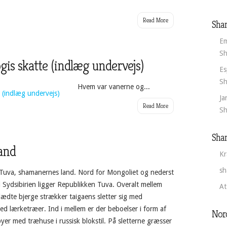
Read More
Sha
Em
Sh
is skatte (indlæg undervejs)
Es
Sh
Hvem var vanerne og...
Ja
Read More
Sh
Sha
and
Kr
sh
Tuva, shamanernes land. Nord for Mongoliet og nederst
i Sydsibirien ligger Republikken Tuva. Overalt mellem
At
ædte bjerge strækker taigaens sletter sig med
d lærketræer. Ind i mellem er der beboelser i form af
Nor
sbyer med træhuse i russisk blokstil. På sletterne græsser