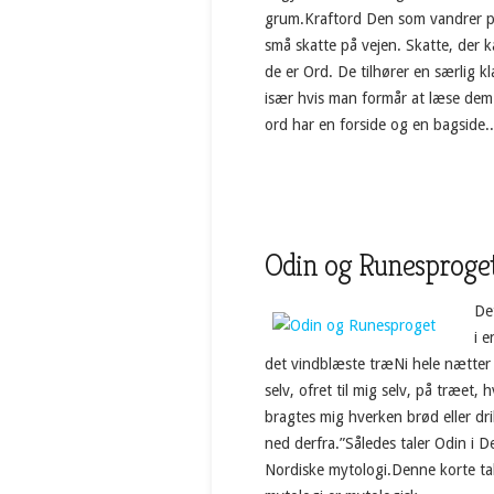
grum.Kraftord Den som vandrer på O
små skatte på vejen. Skatte, der k
de er Ord. De tilhører en særlig kl
især hvis man formår at læse dem 
ord har en forside og en bagside..
Odin og Runesproge
De
i 
det vindblæste træNi hele nætter 
selv, ofret til mig selv, på træe
bragtes mig hverken brød eller dr
ned derfra.”Således taler Odin i D
Nordiske mytologi.Denne korte ta