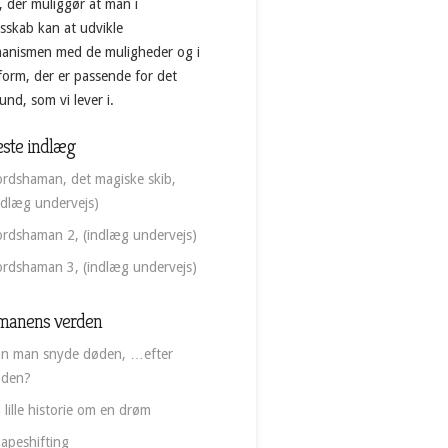
, der muliggør at man i
esskab kan at udvikle
anismen med de muligheder og i
form, der er passende for det
nd, som vi lever i.
ste indlæg
rdshaman, det magiske skib,
ndlæg undervejs)
rdshaman 2, (indlæg undervejs)
rdshaman 3, (indlæg undervejs)
manens verden
n man snyde døden, …efter
øden?
 lille historie om en drøm
apeshifting