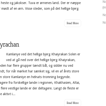
No
r, heste og jakokser. Tuva er ørnenes land. Der er næppe
(i
r mødt af en ørn. Visse steder, som på det hellige bjerg
No
No
Read More
ayrachan
Kamlanye ved det hellige bjerg Khaiyrakan Solen er
ved at gå ned over det hellige bjerg Khaiyrakan,
oden har flere grupper tændt bål, og sidder nu ved
, for når mørket har sænket sig, vil en af årets store
n store Kamlaniye en helnats-tromning begynde.
gere fra forskellige lande i regionen, Khakhasien, Altai,
flere vestlige lande er der deltagere. Langt de fleste er
aktivt i...
Read More