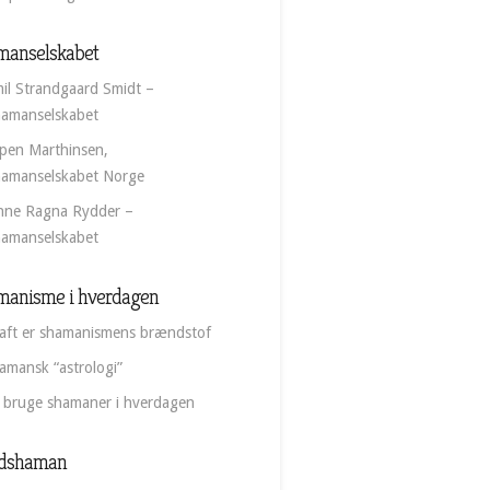
manselskabet
il Strandgaard Smidt –
amanselskabet
pen Marthinsen,
amanselskabet Norge
nne Ragna Rydder –
amanselskabet
manisme i hverdagen
aft er shamanismens brændstof
amansk “astrologi”
 bruge shamaner i hverdagen
dshaman