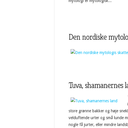
mytologi er mytologisk...
Den nordiske mytolog
Tuva, shamanernes l
store grønne bakker og høje snekl
velduftende urter og små lunde me
nogle få jurter, eller mindre land