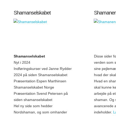
Shamanselskabet
Shamanen
Shamanselskabet
Disse sider f
Nyt i 2024
verden som s
Indføringskurser ved Janne Rydder
sine pejlemæ
2024 på siden Shamanselskabet
hvad der skal 
Præsentation Espen Marthinsen
Hvad en sha
Shamanselskabet Norge
skal kunne ke
Præsentation Svend Petersen på
arbejde på e
siden shamanselskabet
shaman. Og s
Hel ny side som hedder
avancerede 
Nordshaman, og som omhander
indeholder.
L