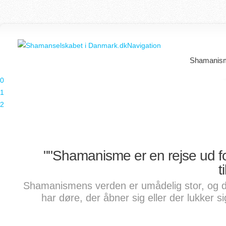
Navigation
Shamanis
0
1
2
""Shamanisme er en rejse ud 
t
Shamanismens verden er umådelig stor, og de
har døre, der åbner sig eller der lukker s