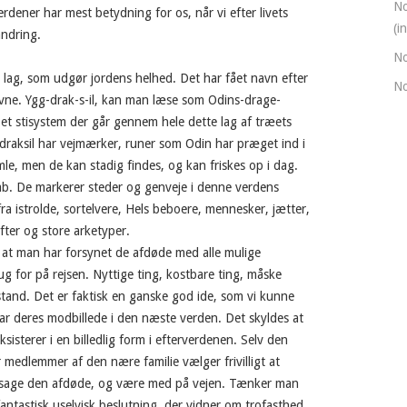
No
erdener har mest betydning for os, når vi efter livets
(i
andring.
No
9 lag, som udgør jordens helhed. Det har fået navn efter
No
vne. Ygg-drak-s-il, kan man læse som Odins-drage-
 et stisystem der går gennem hele dette lag af træets
ggdraksil har vejmærker, runer som Odin har præget ind i
le, men de kan stadig findes, og kan friskes op i dag.
skab. De markerer steder og genveje i denne verdens
ra istrolde, sortelvere, Hels beboere, mennesker, jætter,
fter og store arketyper.
 at man har forsynet de afdøde med alle mulige
g for på rejsen. Nyttige ting, kostbare ting, måske
tand. Det er faktisk en ganske god ide, som vi kunne
 har deres modbillede i den næste verden. Det skyldes at
ksisterer i en billedlig form i efterverdenen. Selv den
r medlemmer af den nære familie vælger frivilligt at
 ledsage den afdøde, og være med på vejen. Tænker man
 fantastisk uselvisk beslutning, der vidner om trofasthed