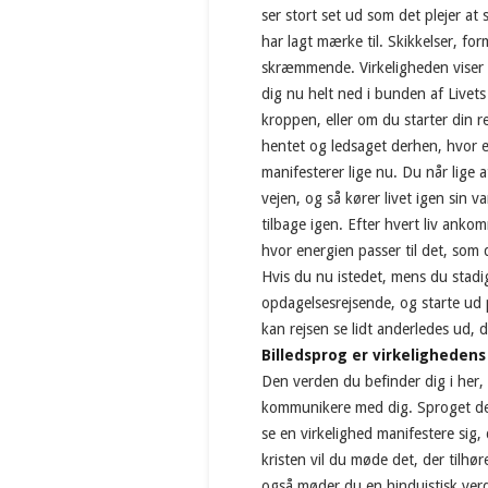
ser stort set ud som det plejer at
har lagt mærke til. Skikkelser, for
skræmmende. Virkeligheden viser 
dig nu helt ned i bunden af Livets 
kroppen, eller om du starter din re
hentet og ledsaget derhen, hvor e
manifesterer lige nu. Du når lige
vejen, og så kører livet igen sin v
tilbage igen. Efter hvert liv anko
hvor energien passer til det, som 
Hvis du nu istedet, mens du stadi
opdagelsesrejsende, og starte ud 
kan rejsen se lidt anderledes ud,
Billedsprog er virkelighedens
Den verden du befinder dig i her,
kommunikere med dig. Sproget der 
se en virkelighed manifestere sig,
kristen vil du møde det, der tilhø
også møder du en hinduistisk verde