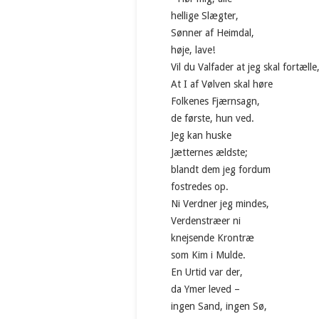
hellige Slægter,
Sønner af Heimdal,
høje, lave!
Vil du Valfader at jeg skal fortælle
At I af Vølven skal høre
Folkenes Fjærnsagn,
de første, hun ved.
Jeg kan huske
Jætternes ældste;
blandt dem jeg fordum
fostredes op.
Ni Verdner jeg mindes,
Verdenstræer ni
knejsende Krontræ
som Kim i Mulde.
En Urtid var der,
da Ymer leved –
ingen Sand, ingen Sø,