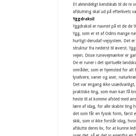
Et almindeligt kendskab til de ni v
afslutning skal ud på efterlivets v
Yggdraksil
Yggdraksil er navnet på et de de 
Ygg, som er et af Odins mange na
hurtigt-derudaf-vejsystem. Det er
struktur fra nederst til øverst. Y
vejen. Disse runevejmærker er gam
De er runer i det spirtuelle land
områder, som er hjemsted for alt f
lyselvere, vaner og aser, naturkræ
Det var engang ikke usædvanligt,
praktiske ting, som man kan få bru
heste til at komme afsted med ans
lære af idag, for alle skabte ting
det som får en fysisk form, først e
skik, som vi ikke forstår idag, hvo
afslutte deres liv, for at kunne
over det, så er det jo egentlig en