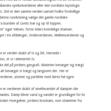
indianske symbolverdener eller den nordiske mytologis
ist. Det er den samme verden uanset hvilke forskellige
 denne rundvisning vælge det gamle nordiske
fra bunden af Livets træ og op til toppen.
om” siger Vølven, forne tiders kvindelige shaman.
et i tre afdelinger, Underverdenen, Mellemverdenen og
e er verden skabt af Is og Ild. Hernede i
n, er vi i elementet Is.
ke del på jordens geografi. Materien bevæger sig trægt
g alt bevæger si trægt og langsomt der. Her er
verdener, atomer og partikler med deres hel egne
ede er verdenen skabt af smeltevandet af dampen der
 mødes. Damp bliver vand og vandet er grundlaget for liv
floden Hvergelmir, jordens livsstrøm, som strømmer fra