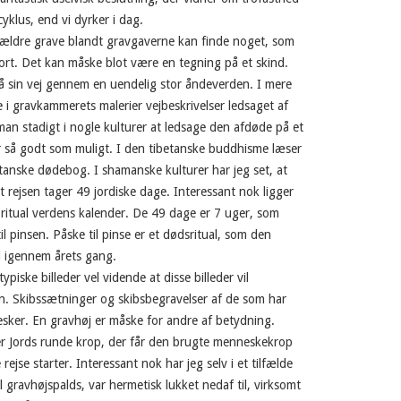
yklus, end vi dyrker i dag.
 ældre grave blandt gravgaverne kan finde noget, som
rt. Det kan måske blot være en tegning på et skind.
å sin vej gennem en uendelig stor åndeverden. I mere
e i gravkammerets malerier vejbeskrivelser ledsaget af
man stadigt i nogle kulturer at ledsage den afdøde på et
ber så godt som muligt. I den tibetanske buddhisme læser
tanske dødebog. I shamanske kulturer har jeg set, at
at rejsen tager 49 jordiske dage. Interessant nok ligger
 ritual verdens kalender. De 49 dage er 7 uger, som
l pinsen. Påske til pinse er et dødsritual, som den
d igennem årets gang.
piske billeder vel vidende at disse billeder vil
n. Skibssætninger og skibsbegravelser af de som har
sker. En gravhøj er måske for andre af betydning.
r Jords runde krop, der får den brugte menneskekrop
ejse starter. Interessant nok har jeg selv i et tilfælde
 gravhøjspalds, var hermetisk lukket nedaf til, virksomt