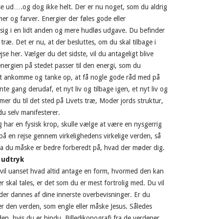
 se ud….og dog ikke helt. Der er nu noget, som du aldrig
mer og farver. Energier der føles gode eller
sig i en lidt anden og mere hudløs udgave. Du befinder
træ. Det er nu, at der besluttes, om du skal tilbage i
jse her. Vælger du det sidste, vil du antageligt blive
nergien på stedet passer til den energi, som du
 at ankomme og tanke op, at få nogle gode råd med på
ante gang derudaf, et nyt liv og tilbage igen, et nyt liv og
mmer du til det sted på Livets træ, Moder jords struktur,
du selv manifesterer.
g har en fysisk krop, skulle vælge at være en nysgerrig
på en rejse gennem virkelighedens virkelige verden, så
 da du måske er bedre forberedt på, hvad der møder dig.
 udtryk
 vil uanset hvad altid antage en form, hvormed den kan
skal tales, er det som du er mest fortrolig med. Du vil
 der dannes af dine innerste overbevisninger. Er du
rer den verden, som engle eller måske Jesus. Således
n, hvis du er hindu. Billedikonografi fra de verdener,