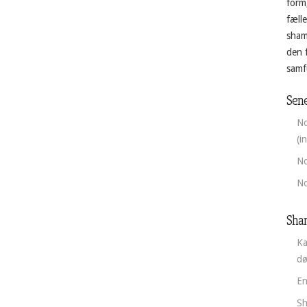
form
fæll
sham
den 
,
samfu
Sene
No
(i
No
No
Sha
Ka
d
En
Sh