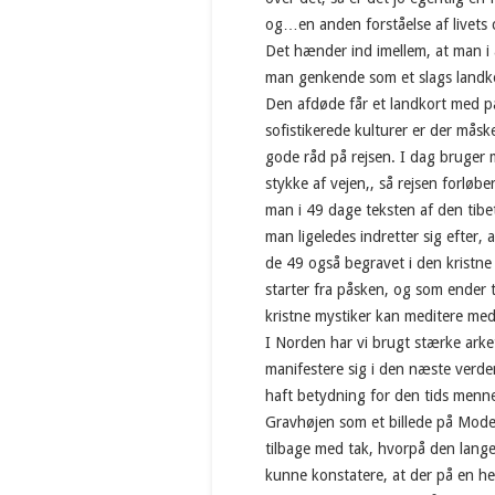
og…en anden forståelse af livets c
Det hænder ind imellem, at man i
man genkende som et slags landko
Den afdøde får et landkort med p
sofistikerede kulturer er der måsk
gode råd på rejsen. I dag bruger 
stykke af vejen,, så rejsen forlø
man i 49 dage teksten af den tibe
man ligeledes indretter sig efter, 
de 49 også begravet i den kristne
starter fra påsken, og som ender ti
kristne mystiker kan meditere me
I Norden har vi brugt stærke arkety
manifestere sig i den næste verde
haft betydning for den tids menne
Gravhøjen som et billede på Mode
tilbage med tak, hvorpå den lange r
kunne konstatere, at der på en hel