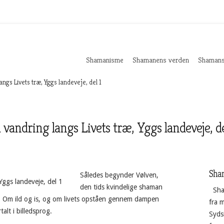
Shamanisme
Shamanens verden
Shamans
ngs Livets træ, Yggs landeveje, del 1
 vandring langs Livets træ, Yggs landeveje, de
Sha
Således begynder Vølven,
den tids kvindelige shaman
Sha
. Om ild og is, og om livets opståen gennem dampen
fra 
alt i billedsprog.
Sydsi