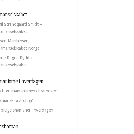
manselskabet
il Strandgaard Smidt –
amanselskabet
pen Marthinsen,
amanselskabet Norge
nne Ragna Rydder –
amanselskabet
manisme i hverdagen
aft er shamanismens brændstof
amansk “astrologi”
 bruge shamaner i hverdagen
dshaman