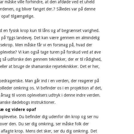
ar måske ville forhindre, at den afdøde ved et uheld
rdenen, og bliver fanget der.? Således var på denne
 opaf tilgængelige.
 med en fysisk krop kun til låns og af begrænset varighed.
 os på Yggs landevej. Det kan være gennem en almindelig
jsekrop. Men måske får vi en forsmag på, hvad der
oplevelse? Vi kan også tage turen på forskud ved at øve
g så udforske den gennem teknikker, der er til rådighed,
 eller at bruge de shamanske rejseteknikker. Det er her,
 bedrageriske. Man går ind i en verden, der reagerer på
billeder omkring os. Vi befinder os i en projektion af det,
e årsag til vores oplevelsers udtryk i denne indre verden.
tanske dødebogs instruktioner.
ræ og videre opaf
oplevelse. Du befinder dig udenfor din krop og ser nu
er den. Du ser dig omkring, ser måske folk der
n aflagte krop. Mens det sker, ser du dig omkring. Det