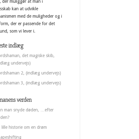
, der muliggør at man i
esskab kan at udvikle
anismen med de muligheder og i
form, der er passende for det
nd, som vi lever i.
ste indlæg
rdshaman, det magiske skib,
ndlæg undervejs)
rdshaman 2, (indlæg undervejs)
rdshaman 3, (indlæg undervejs)
manens verden
n man snyde døden, …efter
øden?
 lille historie om en drøm
apeshifting