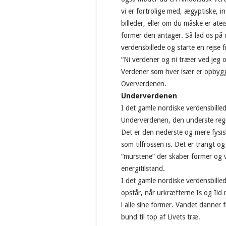
vi er fortrolige med, ægyptiske, 
billeder, eller om du måske er ate
former den antager. Så lad os på
verdensbillede og starte en rejse 
“Ni verdener og ni træer ved jeg 
Verdener som hver især er opbygg
Oververdenen.
Underverdenen
I det gamle nordiske verdensbilled
Underverdenen, den underste regio
Det er den nederste og mere fysis
som tilfrossen is. Det er trangt o
“murstene” der skaber former og 
energitilstand.
I det gamle nordiske verdensbill
opstår, når urkræfterne Is og Ild
i alle sine former. Vandet danner 
bund til top af Livets træ.