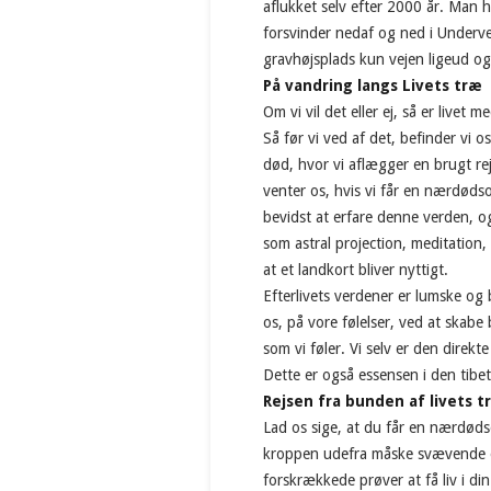
aflukket selv efter 2000 år. Man h
forsvinder nedaf og ned i Underve
gravhøjsplads kun vejen ligeud og
På vandring langs Livets træ
Om vi vil det eller ej, så er livet
Så før vi ved af det, befinder vi
død, hvor vi aflægger en brugt re
venter os, hvis vi får en nærdøds
bevidst at erfare denne verden, o
som astral projection, meditation,
at et landkort bliver nyttigt.
Efterlivets verdener er lumske og
os, på vore følelser, ved at skabe 
som vi føler. Vi selv er den direkt
Dette er også essensen i den tibe
Rejsen fra bunden af livets t
Lad os sige, at du får en nærdøds
kroppen udefra måske svævende ov
forskrækkede prøver at få liv i di