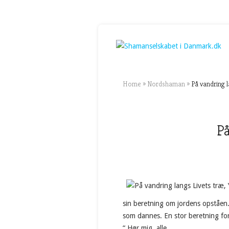
Home
»
Nordshaman
»
På vandring la
På
sin beretning om jordens opståen
som dannes. En stor beretning fort
“ Hør mig, alle