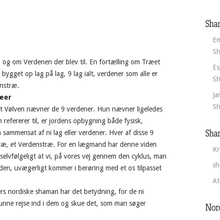
Sha
Em
Sh
, og om Verdenen der blev til. En fortælling om Træet
Es
 bygget op lag på lag, 9 lag ialt, verdener som alle er
Sh
enstræ.
Ja
ræer
Sh
at Vølven nævner de 9 verdener. Hun nævner ligeledes
 refererer til, er jordens opbygning både fysisk,
Sha
n sammensat af ni lag eller verdener. Hver af disse 9
træ, et Verdenstræ. For en lægmand har denne viden
Kr
selvfølgeligt at vi, på vores vej gennem den cyklus, man
sh
 uden, uvægerligt kommer i berøring med et os tilpasset
At
ers nordiske shaman har det betydning, for de ni
kunne rejse ind i dem og skue det, som man søger
Nor